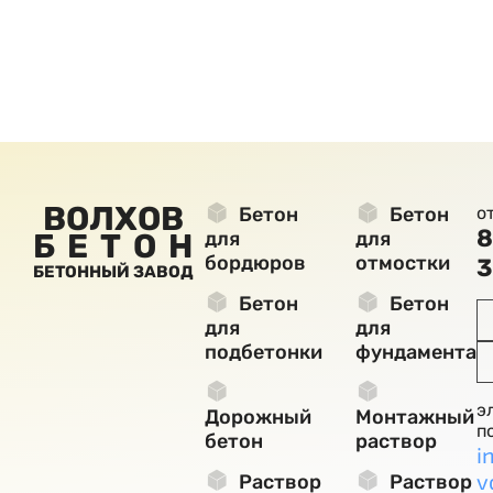
ВОЛХОВ
Бетон
Бетон
о
8
БЕТОН
для
для
бордюров
отмостки
3
БЕТОННЫЙ ЗАВОД
Бетон
Бетон
для
для
подбетонки
фундамента
э
Дорожный
Монтажный
п
бетон
раствор
i
v
Раствор
Раствор