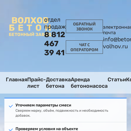
ВОЛХОВ
отдел
ОБРАТНЫЙ
БЕТОН
продаж
электронна
ЗВОНОК
почта
8 812
БЕТОННЫЙ ЗАВОД
info@beto
467
ЧАТ С
volhov.ru
ОПЕРАТОРОМ
39 41
Главная
Прайс-
Доставка
Аренда
Статьи
К
лист
бетона
бетононасоса
Уточняем параметры смеси
Сверяем марку, объём, подвижность и необходимость
добавок.
Проверяем условия на объекте