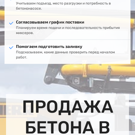
Учитываем подъезд, место разгрузки и потребность в
бетононасосе.
Согласовываем график поставки
Планируем время подачи и последовательность прибытия
миксеров.
Помогаем подготовить заливку
Подсказываем, какие данные проверить перед началом
работ.
ПРОДАЖА
БЕТОНА В