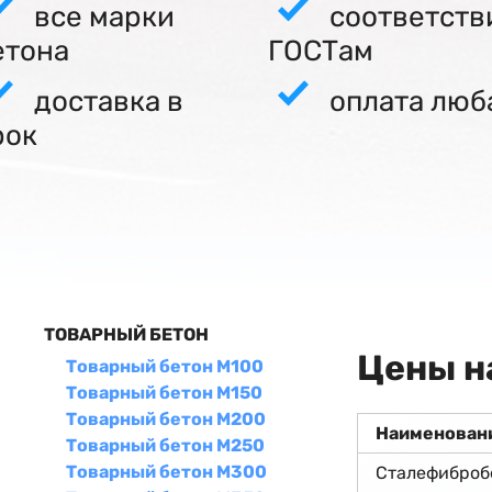
все марки
соответств
етона
ГОСТам
доставка в
оплата люб
рок
ТОВАРНЫЙ БЕТОН
Цены н
Товарный бетон М100
Товарный бетон М150
Товарный бетон М200
Наименован
Товарный бетон М250
Товарный бетон М300
Сталефиброб