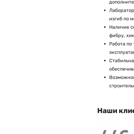
дополните
Лаборатор
изгиб по 
Наличие с
фибру, хи
Работа по
эксплуата
Стабильна
обеспечив
Возможнос
строитель
Наши кли