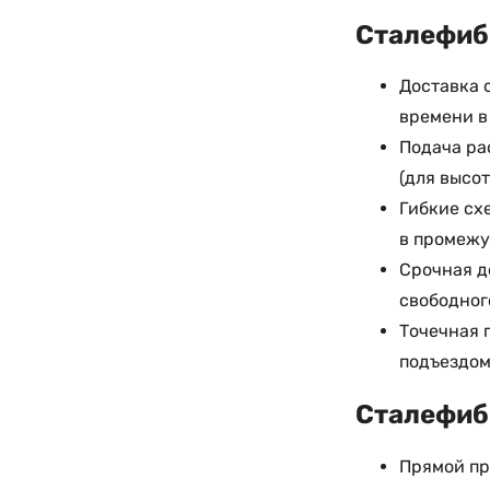
Сталефибр
Доставка 
времени в
Подача ра
(для высот
Гибкие сх
в промежу
Срочная д
свободног
Точечная 
подъездом
Сталефибр
Прямой пр