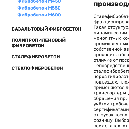
Фибробетон М450
производ
Фибробетон М550
Фибробетон М600
Сталефибробето
фракционирова
Такая структур
БАЗАЛЬТОВЫЙ ФИБРОБЕТОН
динамическим н
монолитных кон
ПОЛИПРОПИЛЕНОВЫЙ
промышленных п
ФИБРОБЕТОН
собственной ав
проходит лабор
СТАЛЕФИБРОБЕТОН
отличие от пос
непосредственн
СТЕКЛОФИБРОБЕТОН
сталефибробето
через гидролот
подъездах, пло
применяются до
транспортеры. 
обращения при 
учётом требова
сертификатами 
отгрузок позво
розницу. Выбор
всех этапах: от