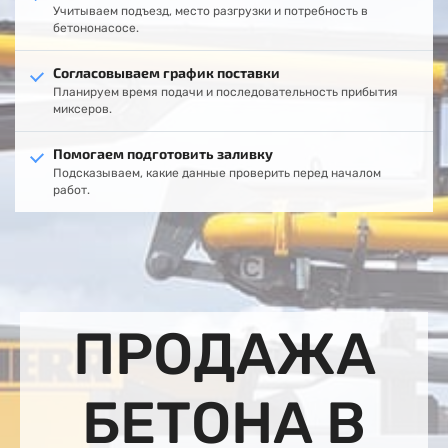
Учитываем подъезд, место разгрузки и потребность в
бетононасосе.
Согласовываем график поставки
Планируем время подачи и последовательность прибытия
миксеров.
Помогаем подготовить заливку
Подсказываем, какие данные проверить перед началом
работ.
ПРОДАЖА
БЕТОНА В