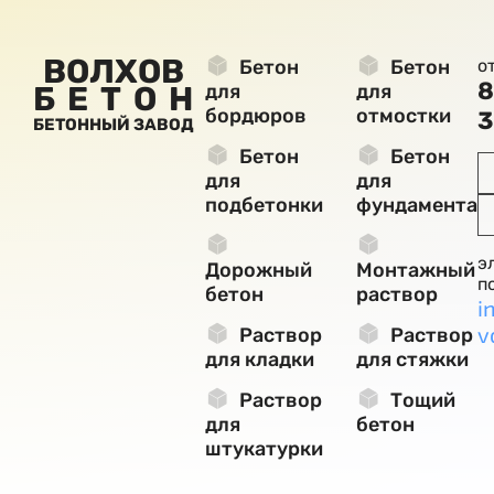
ВОЛХОВ
Бетон
Бетон
о
8
БЕТОН
для
для
бордюров
отмостки
3
БЕТОННЫЙ ЗАВОД
Бетон
Бетон
для
для
подбетонки
фундамента
э
Дорожный
Монтажный
п
бетон
раствор
i
v
Раствор
Раствор
для кладки
для стяжки
Раствор
Тощий
для
бетон
штукатурки