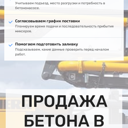
Учитываем подъезд, место разгрузки и потребность в
бетононасосе.
Согласовываем график поставки
Планируем время подачи и последовательность прибытия
миксеров.
Помогаем подготовить заливку
Подсказываем, какие данные проверить перед началом
работ.
ПРОДАЖА
БЕТОНА В