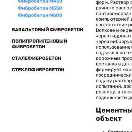
Фибробетон М450
форм. Раствор 
ручного распре
Фибробетон М550
противоморозны
Фибробетон М600
компьютерной д
соответствие р
БАЗАЛЬТОВЫЙ ФИБРОБЕТОН
Волхове и окре
через гидролот
ПОЛИПРОПИЛЕНОВЫЙ
через виброрук
ФИБРОБЕТОН
использование
подъезд к котт
дорожным просв
СТАЛЕФИБРОБЕТОН
доставка в де
формирует марш
СТЕКЛОФИБРОБЕТОН
посреднические
подачу раствор
испытаний, дос
розницу, а так
подвижности до
Цементный
объект