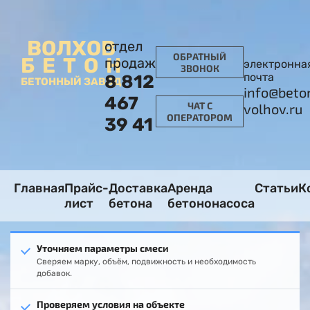
ВОЛХОВ
отдел
ОБРАТНЫЙ
БЕТОН
продаж
электронна
ЗВОНОК
почта
8 812
БЕТОННЫЙ ЗАВОД
info@beto
467
ЧАТ С
volhov.ru
ОПЕРАТОРОМ
39 41
Главная
Прайс-
Доставка
Аренда
Статьи
К
лист
бетона
бетононасоса
Уточняем параметры смеси
Сверяем марку, объём, подвижность и необходимость
добавок.
Проверяем условия на объекте