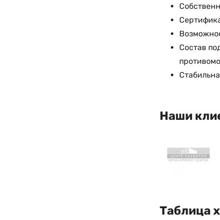
Собственн
Сертифика
Возможност
Состав по
противомо
Стабильна
Наши кли
Таблица 