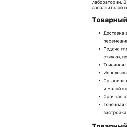
лаборатории. В
заполнителей и
Товарный 
Доставка 
перемешив
Подача ги
стяжки, п
Точечная 
Использов
Организац
и малой к
Срочная о
Точечная 
застройка
Товарный 