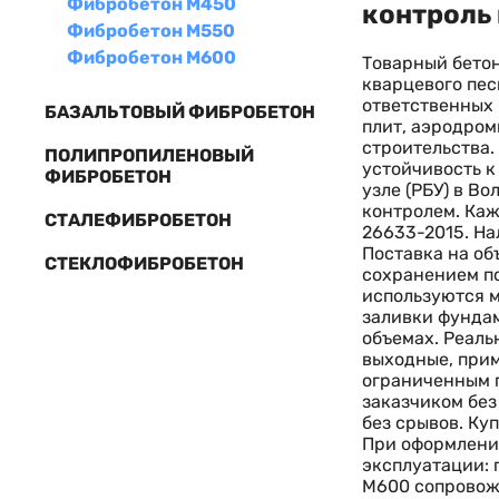
Фибробетон М450
контроль
Фибробетон М550
Фибробетон М600
Товарный бетон
кварцевого пе
ответственных
БАЗАЛЬТОВЫЙ ФИБРОБЕТОН
плит, аэродро
строительства.
ПОЛИПРОПИЛЕНОВЫЙ
устойчивость к
ФИБРОБЕТОН
узле (РБУ) в В
контролем. Каж
СТАЛЕФИБРОБЕТОН
26633-2015. На
Поставка на об
СТЕКЛОФИБРОБЕТОН
сохранением по
используются м
заливки фундам
объемах. Реаль
выходные, прим
ограниченным п
заказчиком без
без срывов. Ку
При оформлени
эксплуатации: 
М600 сопровож