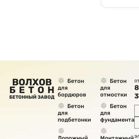
ВОЛХОВ
Бетон
Бетон
о
8
БЕТОН
для
для
бордюров
отмостки
3
БЕТОННЫЙ ЗАВОД
Бетон
Бетон
для
для
подбетонки
фундамента
э
Дорожный
Монтажный