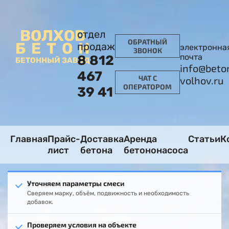
ВОЛХОВ
отдел
ОБРАТНЫЙ
БЕТОН
продаж
электронна
ЗВОНОК
почта
8 812
БЕТОННЫЙ ЗАВОД
info@beto
467
ЧАТ С
volhov.ru
ОПЕРАТОРОМ
39 41
Главная
Прайс-
Доставка
Аренда
Статьи
К
лист
бетона
бетононасоса
Уточняем параметры смеси
Сверяем марку, объём, подвижность и необходимость
добавок.
Проверяем условия на объекте