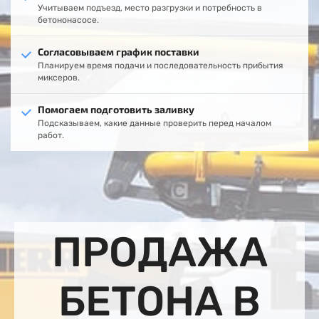
Учитываем подъезд, место разгрузки и потребность в
бетононасосе.
Согласовываем график поставки
Планируем время подачи и последовательность прибытия
миксеров.
Помогаем подготовить заливку
Подсказываем, какие данные проверить перед началом
работ.
ПРОДАЖА
БЕТОНА В