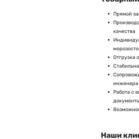
Прямой за
Производс
качества
Индивидуа
морозосто
Отгрузка 
Стабильна
Сопровожд
инженера
Работа с 
документ
Возможнос
Наши кли